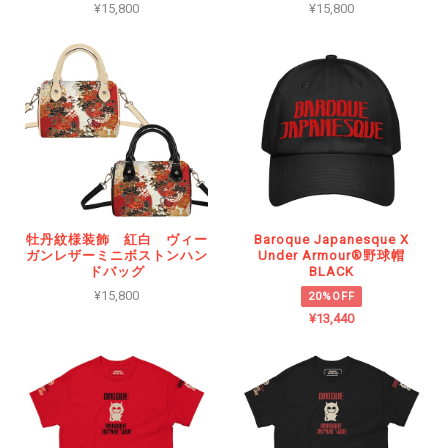
¥15,800
¥15,800
牡丹紋様装飾 紅白 ヴィー
Baroque Japanesque X
ガンレザーミニボストンハン
Under Armour®野球帽
ドバッグ
BLACK
¥15,800
20%OFF
¥13,440