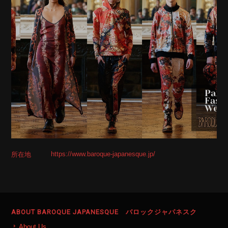
https://www.baroque-japanesque.jp/
所在地
ABOUT BAROQUE JAPANESQUE バロックジャパネスク
About Us