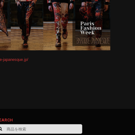
e-japanesque.jp/
EARCH