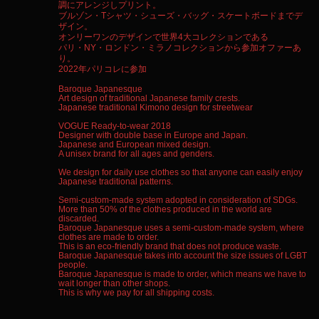
調にアレンジしプリント。
ブルゾン・Tシャツ・シューズ・バッグ・スケートボードまでデ
ザイン。
オンリーワンのデザインで世界4大コレクションである
パリ・NY・ロンドン・ミラノコレクションから参加オファーあ
り。
2022年パリコレに参加
Baroque Japanesque
Art design of traditional Japanese family crests.
Japanese traditional Kimono design for streetwear
VOGUE Ready-to-wear 2018
Designer with double base in Europe and Japan.
Japanese and European mixed design.
A unisex brand for all ages and genders.
We design for daily use clothes so that anyone can easily enjoy
Japanese traditional patterns.
Semi-custom-made system adopted in consideration of SDGs.
More than 50% of the clothes produced in the world are
discarded.
Baroque Japanesque uses a semi-custom-made system, where
clothes are made to order.
This is an eco-friendly brand that does not produce waste.
Baroque Japanesque takes into account the size issues of LGBT
people.
Baroque Japanesque is made to order, which means we have to
wait longer than other shops.
This is why we pay for all shipping costs.