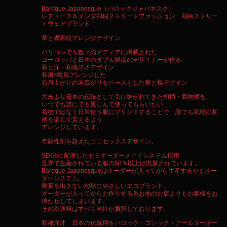
Baroque Japanesque（バロックジャパネスク）
レディース＆メンズ和柄ストリートファッション 和柄ストリー
トウェアブランド
華と蝶家紋アレンジデザイン
パリコレでも数々のメディアに掲載された
ヨーロッパと日本のダブル拠点のデザイナーが作る
和と洋・和魂洋才デザイン
和風×欧風アレンジした
右肩上がりの末広がりをベースとした華と蝶デザイン
古来より日本の伝統として受け継がれてきた和柄・着物柄を
いつでも誰にでも親しんで使ってもらいたい
着物ではなく日常使う服にプリントすることで 誰でも気軽に和
柄を楽んで貰えるよう
アレンジしています。
年齢性別を超えたユニセックスデザイン。
SDGsに配慮したセミオーダーメイドシステム採用
世界で生産されている服の50％以上は廃棄されています。
Baroque Japanesqueはオーダーが入ってから生産するセミオー
ダーシステム。
廃棄を出さない地球にやさしいエコブランド。
オーダーが入ってからお作りする為お他のお店よりもお客様をお
待たせしてしまいます。
その為送料はすべて当社が負担しております。
和魂洋才 日本の伝統柄をバロック・ゴシック・アールヌーボー