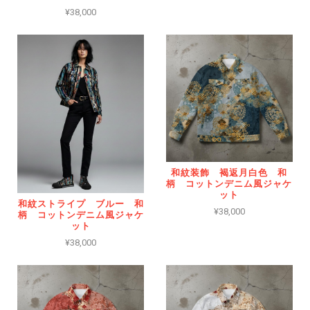
¥38,000
和紋装飾 褐返月白色 和
柄 コットンデニム風ジャケ
ット
和紋ストライプ ブルー 和
¥38,000
柄 コットンデニム風ジャケ
ット
¥38,000