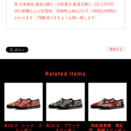
度 日本製品 製造日数2～14営業日 配達日数1～2日 COVID-
19の影響および災害時・混雑時は表記の1.5～2倍程お時間が
かかります ご理解頂けますようお願い致します。
通報する
Related Items
BJロゴ レッド ス
BJロゴ ブラック
和紋様装飾 黒紅
リッポン
スリッポン
弐 和柄スリッポン