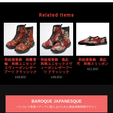
Related Items
和紋様装飾 桜蝶雪
和紋様装飾 黒紅
和紋様装飾 黒紅
輪 和柄ユニセック
和柄ユニセックスヴ
弐 和柄スリッポン
スヴィーガンレザー
ィーガンレザーブー
¥22,800
ブーツ クラッシック
ツ クラッシック
¥48,800
¥48,800
BAROQUE JAPANESQUE
パリコレで各国メディアに取り上げられた家紋装飾和柄デザイン