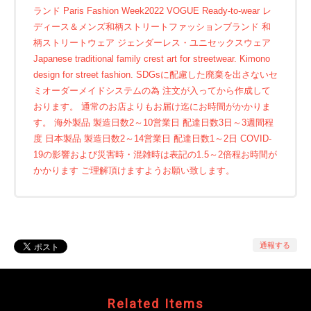
ランド Paris Fashion Week2022 VOGUE Ready-to-wear レ
ディース＆メンズ和柄ストリートファッションブランド 和
柄ストリートウェア ジェンダーレス・ユニセックスウェア
Japanese traditional family crest art for streetwear. Kimono
design for street fashion. SDGsに配慮した廃棄を出さないセ
ミオーダーメイドシステムの為 注文が入ってから作成して
おります。 通常のお店よりもお届け迄にお時間がかかりま
す。 海外製品 製造日数2～10営業日 配達日数3日～3週間程
度 日本製品 製造日数2～14営業日 配達日数1～2日 COVID-
19の影響および災害時・混雑時は表記の1.5～2倍程お時間が
かかります ご理解頂けますようお願い致します。
通報する
Related Items