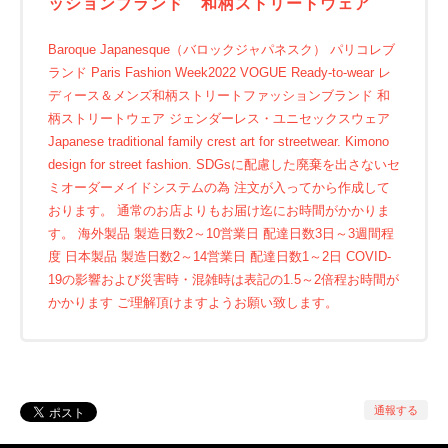
ッションブランド 和柄ストリートウェア
Baroque Japanesque（バロックジャパネスク） パリコレブ
ランド Paris Fashion Week2022 VOGUE Ready-to-wear レ
ディース＆メンズ和柄ストリートファッションブランド 和
柄ストリートウェア ジェンダーレス・ユニセックスウェア
Japanese traditional family crest art for streetwear. Kimono
design for street fashion. SDGsに配慮した廃棄を出さないセ
ミオーダーメイドシステムの為 注文が入ってから作成して
おります。 通常のお店よりもお届け迄にお時間がかかりま
す。 海外製品 製造日数2～10営業日 配達日数3日～3週間程
度 日本製品 製造日数2～14営業日 配達日数1～2日 COVID-
19の影響および災害時・混雑時は表記の1.5～2倍程お時間が
かかります ご理解頂けますようお願い致します。
通報する