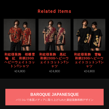
Related Items
和紋様装飾 桜蝶雪
和紋様装飾 黒紅
和紋様装飾 雪輪
輪 紅 和柄230G
和柄230Gヘビーウ
和柄230Gヘビーウ
ヘビーウェイトコッ
ェイトコットンTシ
ェイトコットンTシ
トンTシャツ
ャツ
ャツ
¥24,800
¥24,800
¥24,800
BAROQUE JAPANESQUE
パリコレで各国メディアに取り上げられた家紋装飾和柄デザイン