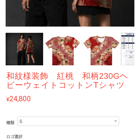
和紋様装飾 紅桃 和柄230Gヘ
ビーウェイトコットンTシャツ
24,800
¥
種類
ロゴ選択