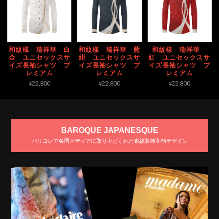
和紋様 瑞祥華 白
和紋様 瑞祥華 藍
和紋様 瑞祥華
金 ユニセックスサ
紺 ユニセックスサ
紅 ユニセックスサ
イズ長袖シャツ プ
イズ長袖シャツ プ
イズ長袖シャツ プ
レミアム
レミアム
レミアム
¥22,800
¥22,800
¥22,800
BAROQUE JAPANESQUE
パリコレで各国メディアに取り上げられた家紋装飾和柄デザイン