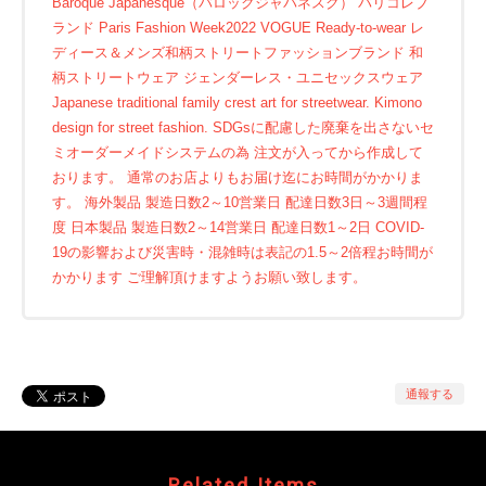
Baroque Japanesque（バロックジャパネスク） パリコレブ
ランド Paris Fashion Week2022 VOGUE Ready-to-wear レ
ディース＆メンズ和柄ストリートファッションブランド 和
柄ストリートウェア ジェンダーレス・ユニセックスウェア
Japanese traditional family crest art for streetwear. Kimono
design for street fashion. SDGsに配慮した廃棄を出さないセ
ミオーダーメイドシステムの為 注文が入ってから作成して
おります。 通常のお店よりもお届け迄にお時間がかかりま
す。 海外製品 製造日数2～10営業日 配達日数3日～3週間程
度 日本製品 製造日数2～14営業日 配達日数1～2日 COVID-
19の影響および災害時・混雑時は表記の1.5～2倍程お時間が
かかります ご理解頂けますようお願い致します。
通報する
Related Items