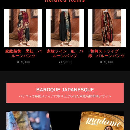
家紋装飾 黒紅 バ
家紋ライン 虹 バ
和柄ストライプ
ルーンパンツ
ルーンパンツ
赤 バルーンパンツ
¥15,300
¥15,300
¥15,300
BAROQUE JAPANESQUE
パリコレで各国メディアに取り上げられた家紋装飾和柄デザイン