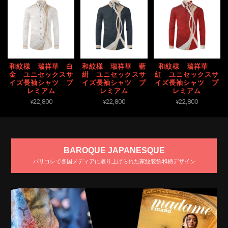
和紋様 瑞祥華 白
和紋様 瑞祥華 藍
和紋様 瑞祥華
金 ユニセックスサ
紺 ユニセックスサ
紅 ユニセックスサ
イズ長袖シャツ プ
イズ長袖シャツ プ
イズ長袖シャツ プ
レミアム
レミアム
レミアム
¥22,800
¥22,800
¥22,800
BAROQUE JAPANESQUE
パリコレで各国メディアに取り上げられた家紋装飾和柄デザイン