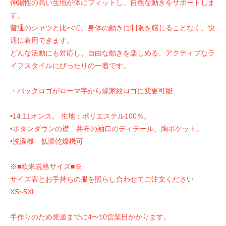
伸縮性の高い生地が体にフィットし、自然な動きをサポートしま
す。
普通のシャツと比べて、身体の動きに制限を感じることなく、快
適に着用できます。
どんな活動にも対応し、自由な動きを楽しめる、アクティブなラ
イフスタイルにぴったりの一着です。
・バックロゴがローマ字から蝶家紋ロゴに変更可能
•14.11オンス。 生地：ポリエステル100％。
•ボタンダウンの襟、共布の袖口のディテール、胸ポケット。
•洗濯機 低温乾燥機可
※■欧米規格サイズ■※
サイズ表とお手持ちの服を照らし合わせてご注文ください
XS~5XL
手作りのため発送までに4〜10営業日かかります。