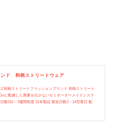
ンブランド 和柄ストリートウェア
 レディース＆メンズ和柄ストリートファッションブランド 和柄ストリート
eet fashion. SDGsに配慮した廃棄を出さないセミオーダーメイドシステ
数3日～3週間程度 日本製品 製造日数2～14営業日 配