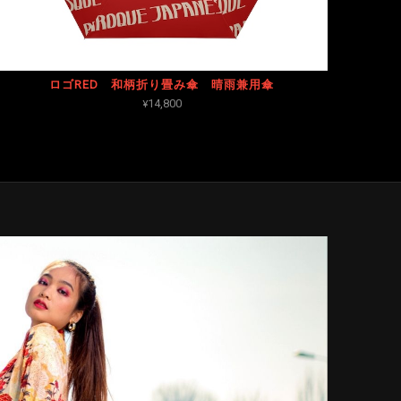
ロゴRED 和柄折り畳み傘 晴雨兼用傘
¥14,800