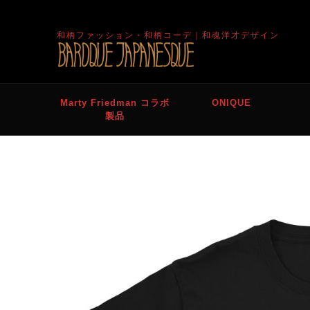
和柄ファッション・和柄コーデ｜和魂洋才デザイン
Marty Friedman コラボ
ONIQUE
製品