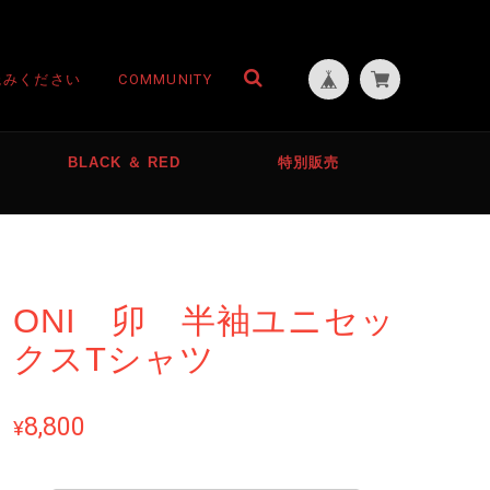
読みください
COMMUNITY
BLACK ＆ RED
特別販売
ONI 卯 半袖ユニセッ
クスTシャツ
8,800
¥