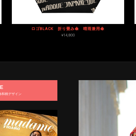
ロゴBLACK 折り畳み傘 晴雨兼用傘
¥14,800
E
飾和柄デザイン