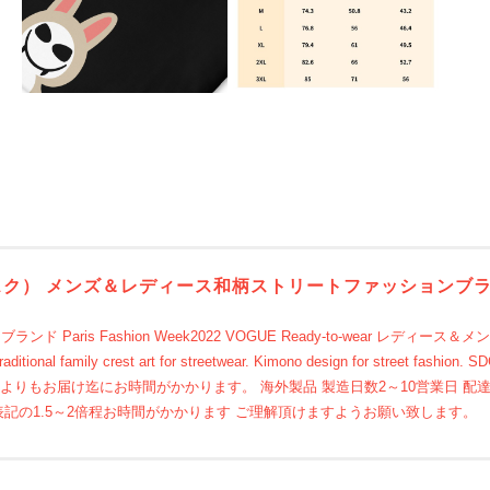
クジャパネスク） メンズ＆レディース和柄ストリートファッショ
ブランド Paris Fashion Week2022 VOGUE Ready-to-wear
l family crest art for streetwear. Kimono design for str
りもお届け迄にお時間がかかります。 海外製品 製造日数2～10営業日 配達日
は表記の1.5～2倍程お時間がかかります ご理解頂けますようお願い致します。