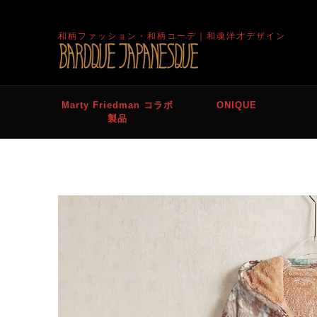
和柄ファッション・和柄コーデ｜和魂洋才デザイン
Marty Friedman コラボ
ONIQUE
製品