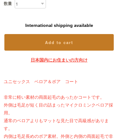
数量
International shipping available
Add to cart
日本国内にお住まいの方向け
ユニセックス ベロア＆ボア コート
非常に軽い素材の両面起毛のあったかコートです。
外側は毛足が短く目の詰まったマイクロミンクベロア採
用。
通常のベロアよりもマットな見た目で高級感がありま
す。
内側は毛足長めのボア素材。外側と内側の両面起毛で非