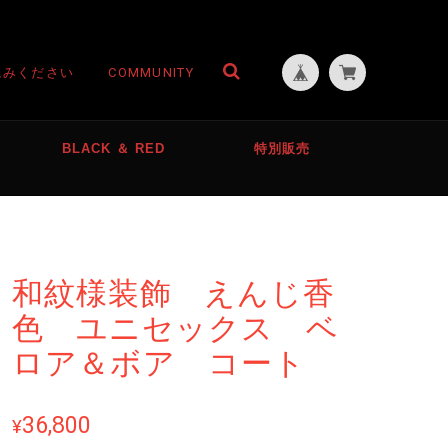
読みください
COMMUNITY
BLACK ＆ RED
特別販売
和紋様装飾 えんじ香
色 ユニセックス ベ
ロア＆ボア コート
36,800
¥